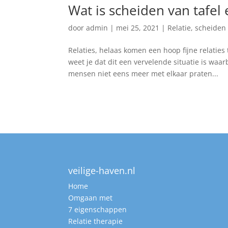
Wat is scheiden van tafel
door
admin
|
mei 25, 2021
|
Relatie
,
scheiden
Relaties, helaas komen een hoop fijne relaties
weet je dat dit een vervelende situatie is wa
mensen niet eens meer met elkaar praten...
veilige-haven.nl
Home
Omgaan met
7 eigenschappen
Relatie therapie