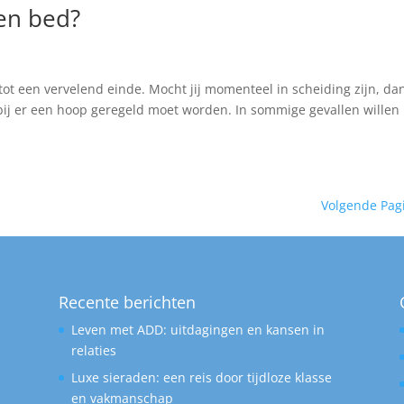
 en bed?
 tot een vervelend einde. Mocht jij momenteel in scheiding zijn, da
arbij er een hoop geregeld moet worden. In sommige gevallen willen
Volgende Pag
Recente berichten
Leven met ADD: uitdagingen en kansen in
relaties
Luxe sieraden: een reis door tijdloze klasse
en vakmanschap