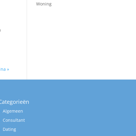
Woning
n
ina »
Categorieën
Algemeen
Consultant
Dating